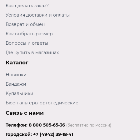
поясничного отдела во время ношения. Эффект
Как сделать заказ?
моделирования достигается за счет особой
Условия доставки и оплаты
конструкции лямок и вставок, что делает его
надежным помощником для достижения желаемого
Возврат и обмен
изгиба тела. Возможность многоразовой стирки не
Как выбрать размер
влияет на качество материала, сохраняя его
первоначальные характеристики надолго.
Вопросы и ответы
Где купить в магазинах
Каталог
Новинки
Бандажи
Купальники
Бюстгальтеры ортопедические
Связь с нами
Телефон:
8 800 505-65-36
(бесплатно по России)
Городской:
+7 (4942) 39-18-41