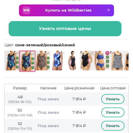
Купить на Wildberries
WB
Узнать оптовые цены
Цвет:
сине-зеленый/розовый/синий
Размер
Наличие
Цена розничная
Цена оптовая
48
Под заказ
7 814 ₽
Узнать
(158,164-96-102)
50
Под заказ
7 814 ₽
Узнать
(158,164-100-106)
52
Под заказ
7 814 ₽
Узнать
(158,164-104-110)