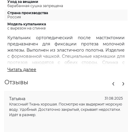
Уход за вещами
барабанная сушка запрещена
Страна производства
Россия
Модель купальника
с вырезом на спинке
Купальник ортопедический после мастэктомии
предназначен для фиксации протеза молочной
железы. Выполнен из эластичного полотна. Изделие
с формованной чашкой. Специальные кармашки для
протезов находятся с обеих сторон. Спинка с
круглым вырезом на застежке. Высокая линия
Читать далее
декольте позволяет скрыть следы оперативного
‹
›
вмешательства. Перед применением
Отзывы
проконсультируйтесь со специалистом. Купальник
женский ортопедический – идеальное решение для
Татьяна
31.08.2025
женщин, которые стремятся к модному и
Классный! Ткань хорошая. Посмотрю как выдержит морскую
практичному выбору. Этот слитный купальник с
воду. Удобный. Достаточно закрытый, скрывает недостатки.
закрытым дизайном обладает утягивающим
Идёт в размер.
эффектом, поддерживающим грудь и утягивающим
живот, что делает его отличным вариантом для
бассейна и пляжа. Изготовленный с учетом