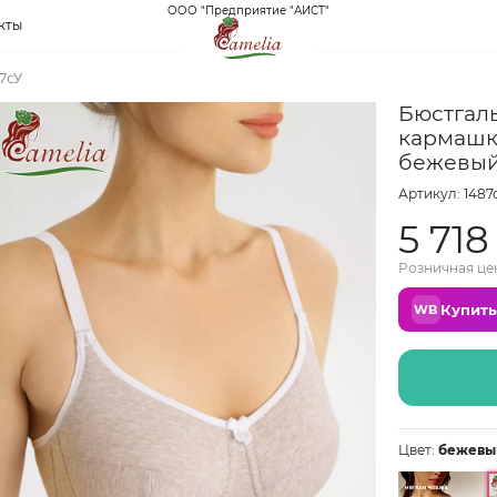
ООО "Предприятие "АИСТ"
кты
7сУ
Бюстгаль
кармашк
бежевый
Артикул: 1487
5 718
Розничная це
Купить
WB
Цвет:
бежевы