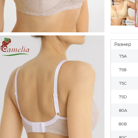
Размер
75A
75B
75C
75D
80A
80B
80C