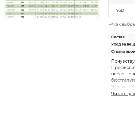
95D
Как выбра
Состав
Уход за ве
Страна про
Почувст
Профессио
после оп
бюстгальт
Чашка, д
красивую 
Читать да
кармашки 
протезов
железы. Ш
снимают н
для опти
фиксацию.