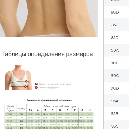
80D
85C
85D
90A
90B
90C
90D
95A
95B
95C