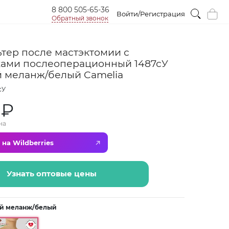
8 800 505-65-36
Войти/Регистрация
Обратный звонок
тер после мастэктомии с
ами послеоперационный 1487сУ
 меланж/белый Camelia
сУ
 ₽
на
 на Wildberries
Узнать оптовые цены
й меланж/белый