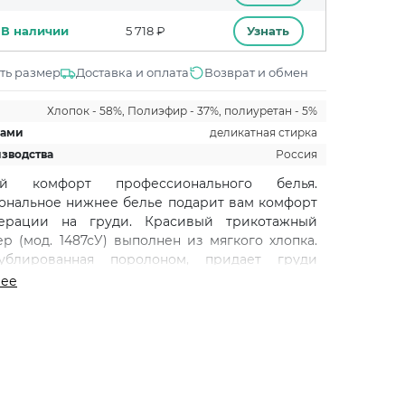
В наличии
5 718 ₽
Узнать
ть размер
Доставка и оплата
Возврат и обмен
Хлопок - 58%, Полиэфир - 37%, полиуретан - 5%
щами
деликатная стирка
изводства
Россия
вуй комфорт профессионального белья.
нальное нижнее белье подарит вам комфорт
ерации на груди. Красивый трикотажный
ер (мод. 1487сУ) выполнен из мягкого хлопка.
ублированная поролоном, придает груди
форму. Ортопедический лифчик имеет внутри
лее
из хлопкового материала для вставки грудных
 после операции по удалению молочной
ирокие бретели послеоперационного бюстье,
апряжение с шеи и плеч. Лямки регулируются
мальной посадки, обеспечивают надежную
 Высокая линия декольте и расширенный пояс