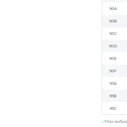
90A
90B
90C
90D
90E
90F
95A
95B
95C
Как выбра