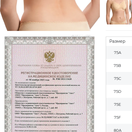
Размер
75A
75B
75C
75D
75E
75F
80A