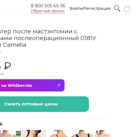
8 800 505-65-36
Войти/Регистрация
Обратный звонок
тер после мастэктомии с
ами послеоперационный 0181У
 Camelia
У
6 ₽
на
 на Wildberries
Узнать оптовые цены
й