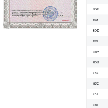
80B
80C
80D
80E
85A
85B
85C
85D
85E
85F