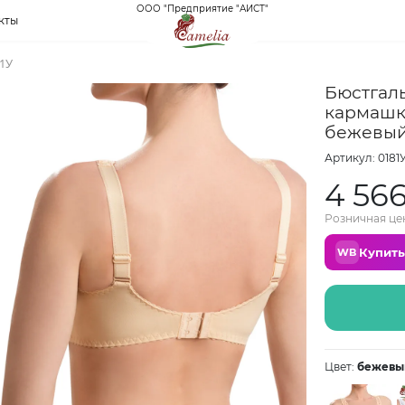
ООО "Предприятие "АИСТ"
кты
1У
Бюстгаль
кармашк
бежевый
Артикул: 0181
4 56
Розничная це
Купить
WB
Цвет:
бежевы