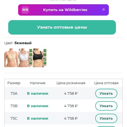
Купить на Wildberries
WB
Узнать оптовые цены
Цвет:
бежевый
Размер
Наличие
Цена розничная
Цена оптовая
75A
В наличии
4 758 ₽
Узнать
75B
В наличии
4 758 ₽
Узнать
75C
В наличии
4 758 ₽
Узнать