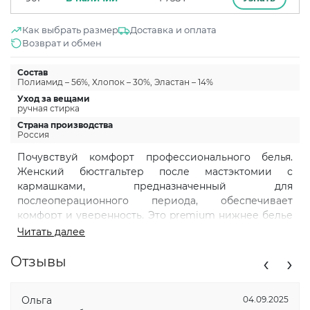
Как выбрать размер
Доставка и оплата
Возврат и обмен
Состав
Полиамид – 56%, Хлопок – 30%, Эластан – 14%
Уход за вещами
ручная стирка
Страна производства
Россия
Почувствуй комфорт профессионального белья.
Женский бюстгальтер после мастэктомии с
кармашками, предназначенный для
послеоперационного периода, обеспечивает
комфорт и уверенность. Это premium нижнее белье
для женщин, нуждающихся в поддержке после
Читать далее
операции на груди. Бюстгальтер ортопедический
‹
›
предназначен для фиксации протеза молочной
Отзывы
железы. Лифчик без косточек мягко облегает бюст,
осуществляя нежную поддержку. Модель
Ольга
04.09.2025
разработана таким образом, чтобы равномерно