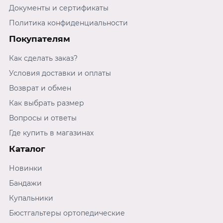
Наше изделие медицинского назначения имеет
Документы и сертификаты
регистрационное удостоверение №РЗН 2021/13620
от 02 ноября 2023 года. Бюст имеет широкий
Политика конфиденциальности
размерный ряд, в ассортименте есть большие
Покупателям
размеры plus size. Эта модель станет незаменимым
атрибутом для создания стильных и удобных
Как сделать заказ?
образов каждый день. Модель 0681Ум.
Условия доставки и оплаты
Возврат и обмен
Как выбрать размер
Вопросы и ответы
Где купить в магазинах
Каталог
Новинки
Бандажи
Купальники
Бюстгальтеры ортопедические