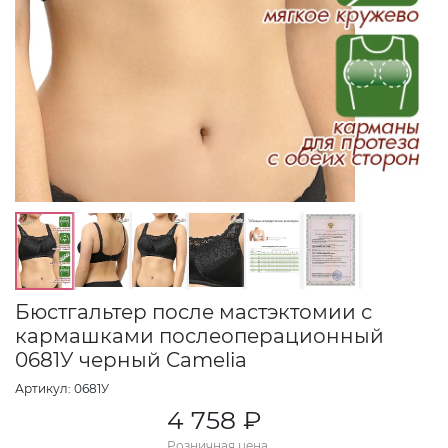
Бюстгальтер после мастэктомии с
кармашками послеоперационный
0681У черный Camelia
Артикул: 0681У
4 758 ₽
Розничная цена