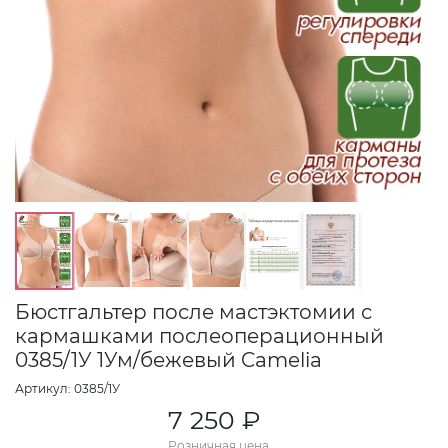
Бюстгальтер после мастэктомии с
кармашками послеоперационный
0385/1У 1Ум/бежевый Camelia
Артикул: 0385/1У
7 250 ₽
Розничная цена