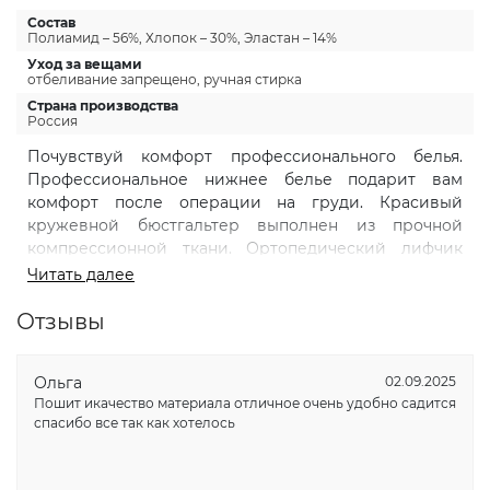
Состав
Полиамид – 56%, Хлопок – 30%, Эластан – 14%
Уход за вещами
отбеливание запрещено, ручная стирка
Страна производства
Россия
Почувствуй комфорт профессионального белья.
Профессиональное нижнее белье подарит вам
комфорт после операции на груди. Красивый
кружевной бюстгальтер выполнен из прочной
компрессионной ткани. Ортопедический лифчик
имеет внутри кармашки из хлопкового материала
Читать далее
для вставки грудных протезов после операции по
удалению молочной железы. Широкие бретели
Отзывы
послеоперационного бюстье оснащены мягкими
поролоновыми вставками, снимающими
Ольга
02.09.2025
напряжение с шеи и плеч. Лямки регулируются для
Пошит икачество материала отличное очень удобно садится
оптимальной посадки, обеспечивают надежную
спасибо все так как хотелось
фиксацию. Высокая линия декольте и расширенный
пояс скрывают следы оперативного вмешательства.
Сзади бюст застегивается на многоуровневую