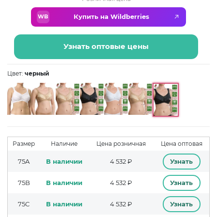
Купить на Wildberries
WB
Узнать оптовые цены
Цвет:
черный
Размер
Наличие
Цена розничная
Цена оптовая
75A
В наличии
4 532 ₽
Узнать
75B
В наличии
4 532 ₽
Узнать
75C
В наличии
4 532 ₽
Узнать